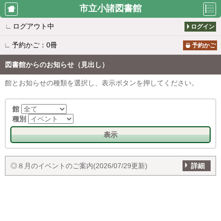
市立小諸図書館
∟
ログアウト中
ログイン
利用者のペ
資料検索
新着案内
∟
予約かご：0冊
ージ
予約かご
図書館からのお知らせ（見出し）
貸出の多い
予約の多い
館とお知らせの種類を選択し、表示ボタンを押してください。
所蔵一覧
本
本
館
種別
雑誌タイト
おすすめブ
図書館から
表示
ル一覧
ックリスト
のお知らせ
◎８月のイベントのご案内(2026/07/29更新)
詳細
休館日カレ
利用者仮登
ンダー
録