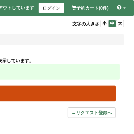
アウトしています
ログイン
予約カート(0件)
文字の大きさ
小
中
大
表示しています。
→リクエスト登録へ