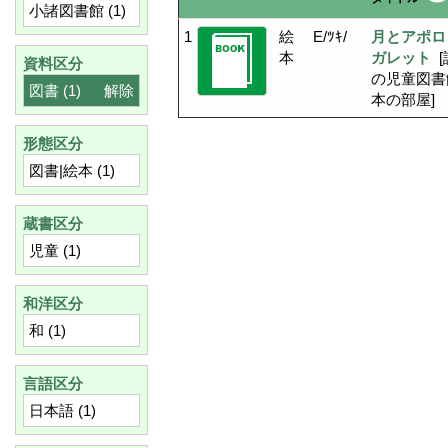
小諸図書館
(1)
1
絵
E/ﾂｷ/
月とアポロ
本
ガレット
[
資料区分
の児童図書
図書
(1)
解除
本の部屋]
形態区分
図書|絵本
(1)
蔵書区分
児童
(1)
和洋区分
和
(1)
言語区分
日本語
(1)