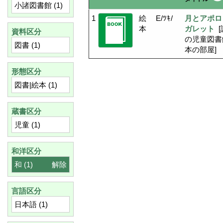
小諸図書館
(1)
1
絵
E/ﾂｷ/
月とアポロ
本
ガレット
[
資料区分
の児童図書
図書
(1)
本の部屋]
形態区分
図書|絵本
(1)
蔵書区分
児童
(1)
和洋区分
和
(1)
解除
言語区分
日本語
(1)