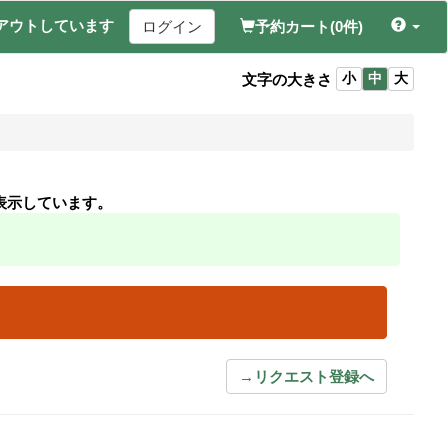
アウトしています
ログイン
予約カート(0件)
文字の大きさ
小
中
大
表示しています。
→リクエスト登録へ