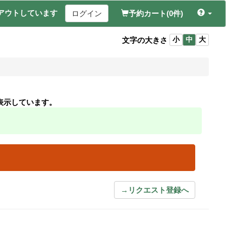
アウトしています
ログイン
予約カート(0件)
文字の大きさ
小
中
大
表示しています。
→リクエスト登録へ