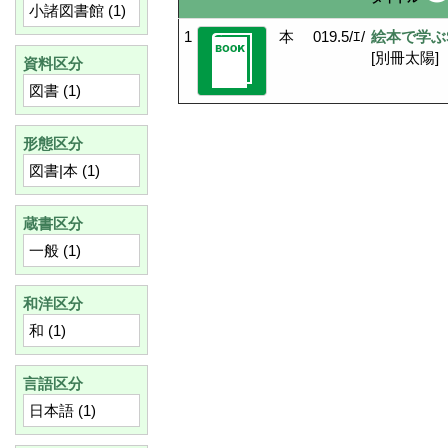
小諸図書館
(1)
1
本
019.5/ｴ/
絵本で学ぶ
[別冊太陽]
資料区分
図書
(1)
形態区分
図書|本
(1)
蔵書区分
一般
(1)
和洋区分
和
(1)
言語区分
日本語
(1)