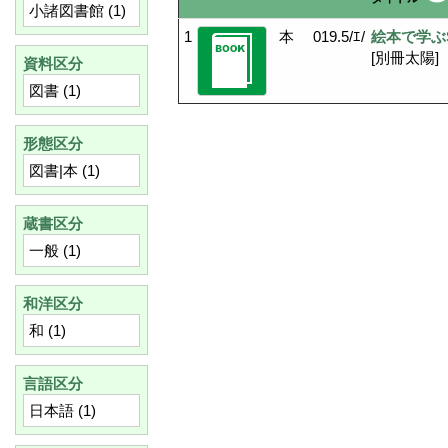
小諸図書館
(1)
1
本
019.5/ｴ/
絵本で学ぶ
[別冊太陽]
資料区分
図書
(1)
形態区分
図書|本
(1)
蔵書区分
一般
(1)
和洋区分
和
(1)
言語区分
日本語
(1)