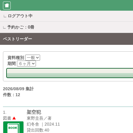
∟
ログアウト中
∟
予約かご：0冊
ベストリーダー
資料種別
期間
2026/08/09 集計
件数：12
架空犯
1.
図書
東野圭吾／著
幻冬舎 ｜2024.11
貸出回数:40