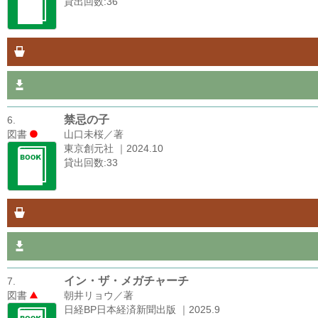
貸出回数:36
禁忌の子
6.
図書
山口未桜／著
東京創元社 ｜2024.10
貸出回数:33
イン・ザ・メガチャーチ
7.
図書
朝井リョウ／著
日経BP日本経済新聞出版 ｜2025.9