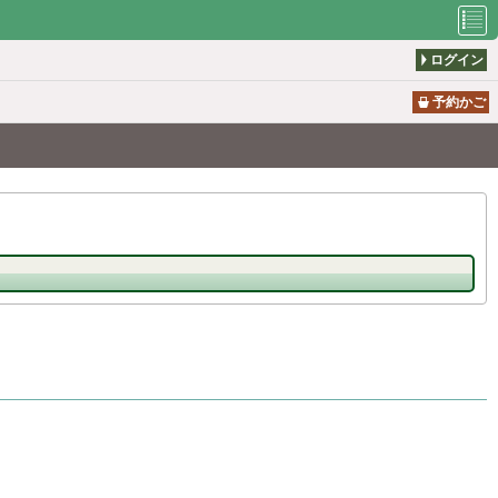
ログイン
利用者のペ
資料検索
新着案内
ージ
予約かご
貸出の多い
予約の多い
所蔵一覧
本
本
雑誌タイト
おすすめブ
図書館から
ル一覧
ックリスト
のお知らせ
休館日カレ
利用者仮登
ンダー
録