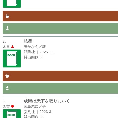
暁星
2.
図書
湊かなえ／著
双葉社 ｜2025.11
貸出回数:39
成瀬は天下を取りにいく
3.
図書
宮島未奈／著
新潮社 ｜2023.3
貸出回数:38