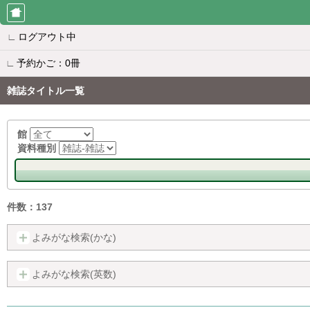
∟
ログアウト中
∟
予約かご：0冊
雑誌タイトル一覧
館
資料種別
件数：137
よみがな検索(かな)
よみがな検索(英数)