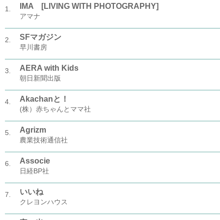
IMA [LIVING WITH PHOTOGRAPHY]
1.
アマナ
SFマガジン
2.
早川書房
AERA with Kids
3.
朝日新聞出版
Akachanと！
4.
(株）赤ちゃんとママ社
Agrizm
5.
農業技術通信社
Associe
6.
日経BP社
いいね
7.
クレヨンハウス