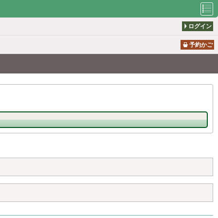
ログイン
利用者のペ
資料検索
新着案内
ージ
予約かご
貸出の多い
予約の多い
所蔵一覧
本
本
雑誌タイト
おすすめブ
図書館から
ル一覧
ックリスト
のお知らせ
休館日カレ
利用者仮登
ンダー
録