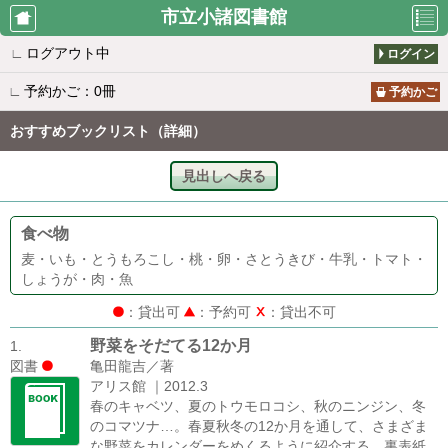
市立小諸図書館
∟
ログアウト中
ログイン
利用者のペ
資料検索
新着案内
∟
予約かご：0冊
ージ
予約かご
おすすめブックリスト（詳細）
貸出の多い
予約の多い
所蔵一覧
見出しへ戻る
本
本
食べ物
雑誌タイト
おすすめブ
図書館から
麦・いも・とうもろこし・桃・卵・さとうきび・牛乳・トマト・
ル一覧
ックリスト
のお知らせ
しょうが・肉・魚
：貸出可
：予約可
：貸出不可
野菜をそだてる12か月
1.
休館日カレ
利用者仮登
図書
亀田龍吉／著
ンダー
録
アリス館 ｜2012.3
春のキャベツ、夏のトウモロコシ、秋のニンジン、冬
のコマツナ…。春夏秋冬の12か月を通して、さまざま
な野菜をカレンダーをめくるように紹介する。裏表紙