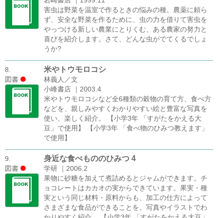
岩崎書店 ｜1999.11
害虫は野菜を温室で作るときの悩みの種。農薬に頼ら
ず、安全な野菜を作るために、虫の力を借りて害虫を
やっつける新しい農業にとりくむ、ある農家の努力と
喜びを紹介します。さて、どんな虫がでてくるでしょ
うか?
米やトウモロコシ
8.
図書
林義人／文
小峰書店 ｜2003.4
米やトウモロコシなど全6種類の穀物の育て方、食べ方
などを、親しみやすくわかりやすい絵と豊富な写真を
使い、楽しく紹介。 【小学3年 「すがたをかえる大
豆」で使用】 【小学3年 「食べ物のひみつ教えます」
で使用】
身近な食べもののひみつ 4
9.
図書
学研 ｜2006.2
果物に砂糖を加えて煮詰めるとジャムができます。チ
ョコレートはカカオの実からできています。果実・種
実という同じ材料・原料からも、加工の仕方によって
さまざまな食品ができることを、写真やイラストでわ
かりやすく紹介。 【小学3年 「すがたをかえる大豆」