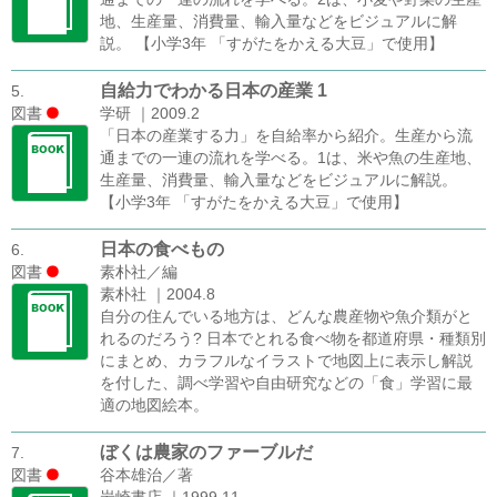
地、生産量、消費量、輸入量などをビジュアルに解
説。 【小学3年 「すがたをかえる大豆」で使用】
自給力でわかる日本の産業 1
5.
図書
学研 ｜2009.2
「日本の産業する力」を自給率から紹介。生産から流
通までの一連の流れを学べる。1は、米や魚の生産地、
生産量、消費量、輸入量などをビジュアルに解説。
【小学3年 「すがたをかえる大豆」で使用】
日本の食べもの
6.
図書
素朴社／編
素朴社 ｜2004.8
自分の住んでいる地方は、どんな農産物や魚介類がと
れるのだろう? 日本でとれる食べ物を都道府県・種類別
にまとめ、カラフルなイラストで地図上に表示し解説
を付した、調べ学習や自由研究などの「食」学習に最
適の地図絵本。
ぼくは農家のファーブルだ
7.
図書
谷本雄治／著