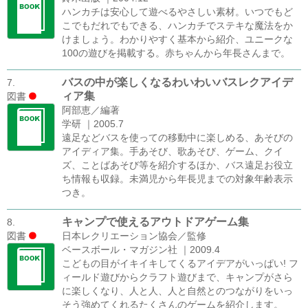
ハンカチは安心して遊べるやさしい素材。いつでもど
こでもだれでもできる、ハンカチでステキな魔法をか
けましょう。わかりやすく基本から紹介、ユニークな
100の遊びを掲載する。赤ちゃんから年長さんまで。
バスの中が楽しくなるわいわいバスレクアイデ
7.
ィア集
図書
阿部恵／編著
学研 ｜2005.7
遠足などバスを使っての移動中に楽しめる、あそびの
アイディア集。手あそび、歌あそび、ゲーム、クイ
ズ、ことばあそび等を紹介するほか、バス遠足お役立
ち情報も収録。未満児から年長児までの対象年齢表示
つき。
キャンプで使えるアウトドアゲーム集
8.
図書
日本レクリエーション協会／監修
ベースボール・マガジン社 ｜2009.4
こどもの目がイキイキしてくるアイデアがいっぱい! フ
ィールド遊びからクラフト遊びまで、キャンプがさら
に楽しくなり、人と人、人と自然とのつながりをいっ
そう強めてくれるたくさんのゲームを紹介します。