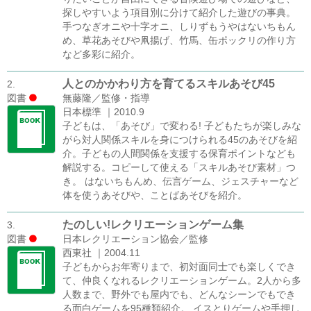
探しやすいよう項目別に分けて紹介した遊びの事典。
手つなぎオニや十字オニ、しりずもうやはないちもん
め、草花あそびや凧揚げ、竹馬、缶ポックリの作り方
など多彩に紹介。
人とのかかわり方を育てるスキルあそび45
2.
図書
無藤隆／監修・指導
日本標準 ｜2010.9
子どもは、「あそび」で変わる! 子どもたちが楽しみな
がら対人関係スキルを身につけられる45のあそびを紹
介。子どもの人間関係を支援する保育ポイントなども
解説する。コピーして使える「スキルあそび素材」つ
き。 はないちもんめ、伝言ゲーム、ジェスチャーなど
体を使うあそびや、ことばあそびを紹介。
たのしい!レクリエーションゲーム集
3.
図書
日本レクリエーション協会／監修
西東社 ｜2004.11
子どもからお年寄りまで、初対面同士でも楽しくでき
て、仲良くなれるレクリエーションゲーム。2人から多
人数まで、野外でも屋内でも、どんなシーンでもでき
る面白ゲームを95種類紹介。 イスとりゲームや手押し