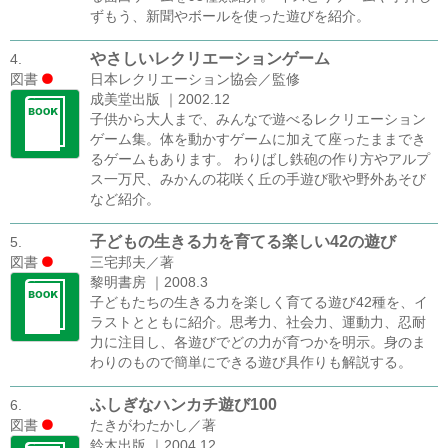
ずもう、新聞やボールを使った遊びを紹介。
やさしいレクリエーションゲーム
4.
図書
日本レクリエーション協会／監修
成美堂出版 ｜2002.12
子供から大人まで、みんなで遊べるレクリエーション
ゲーム集。体を動かすゲームに加えて座ったままでき
るゲームもあります。 わりばし鉄砲の作り方やアルプ
ス一万尺、みかんの花咲く丘の手遊び歌や野外あそび
など紹介。
子どもの生きる力を育てる楽しい42の遊び
5.
図書
三宅邦夫／著
黎明書房 ｜2008.3
子どもたちの生きる力を楽しく育てる遊び42種を、イ
ラストとともに紹介。思考力、社会力、運動力、忍耐
力に注目し、各遊びでどの力が育つかを明示。身のま
わりのもので簡単にできる遊び具作りも解説する。
ふしぎなハンカチ遊び100
6.
図書
たきがわたかし／著
鈴木出版 ｜2004.12