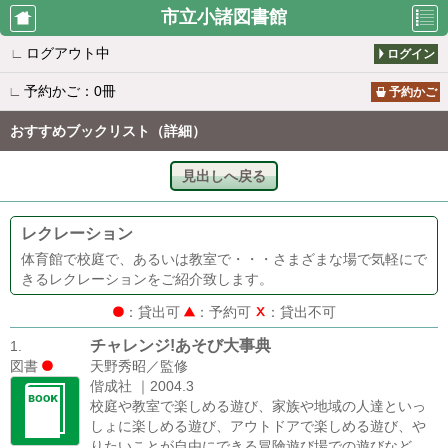
市立小諸図書館
∟
ログアウト中
ログイン
利用者のペ
資料検索
新着案内
∟
予約かご：0冊
ージ
予約かご
おすすめブックリスト（詳細）
貸出の多い
予約の多い
所蔵一覧
見出しへ戻る
本
本
レクレーション
雑誌タイト
おすすめブ
図書館から
体育館で校庭で、あるいは教室で・・・さまざまな場で気軽にで
ル一覧
ックリスト
のお知らせ
きるレクレーションをご紹介致します。
：貸出可
：予約可
：貸出不可
チャレンジ!あそび大事典
1.
休館日カレ
利用者仮登
図書
天野秀昭／監修
ンダー
録
偕成社 ｜2004.3
校庭や教室で楽しめる遊び、家族や地域の人達といっ
しょに楽しめる遊び、アウトドアで楽しめる遊び、や
りたいことが自由にできる冒険遊び場での遊びなど、