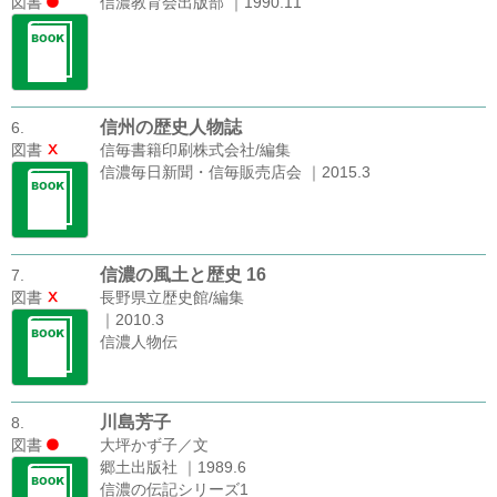
図書
信濃教育会出版部 ｜1990.11
信州の歴史人物誌
6.
図書
信毎書籍印刷株式会社/編集
信濃毎日新聞・信毎販売店会 ｜2015.3
信濃の風土と歴史 16
7.
図書
長野県立歴史館/編集
｜2010.3
信濃人物伝
川島芳子
8.
図書
大坪かず子／文
郷土出版社 ｜1989.6
信濃の伝記シリーズ1