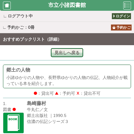
市立小諸図書館
∟
ログアウト中
ログイン
利用者のペ
資料検索
新着案内
∟
予約かご：0冊
ージ
予約かご
おすすめブックリスト（詳細）
貸出の多い
予約の多い
所蔵一覧
見出しへ戻る
本
本
郷土の人物
雑誌タイト
おすすめブ
図書館から
小諸ゆかりの人物や、長野県ゆかりの人物の伝記、人物紹介が載
ル一覧
ックリスト
のお知らせ
っている本を紹介します。
：貸出可
：予約可
：貸出不可
島崎藤村
1.
休館日カレ
利用者仮登
図書
牛丸仁／文
ンダー
録
郷土出版社 ｜1990.5
信濃の伝記シリーズ３