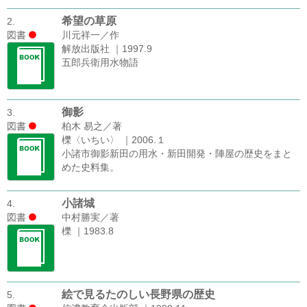
希望の草原
2.
図書
川元祥一／作
解放出版社 ｜1997.9
五郎兵衛用水物語
御影
3.
図書
柏木 易之／著
櫟〈いちい〉 ｜2006.１
小諸市御影新田の用水・新田開発・陣屋の歴史をまと
めた史料集。
小諸城
4.
図書
中村勝実／著
櫟 ｜1983.8
絵で見るたのしい長野県の歴史
5.