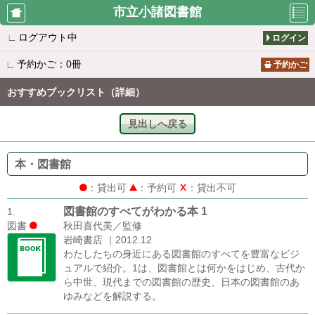
市立小諸図書館
∟
ログアウト中
ログイン
利用者のペ
資料検索
新着案内
∟
予約かご：0冊
ージ
予約かご
おすすめブックリスト（詳細）
貸出の多い
予約の多い
所蔵一覧
見出しへ戻る
本
本
本・図書館
雑誌タイト
おすすめブ
図書館から
：貸出可
：予約可
：貸出不可
ル一覧
ックリスト
のお知らせ
図書館のすべてがわかる本 1
1.
図書
秋田喜代美／監修
岩崎書店 ｜2012.12
休館日カレ
利用者仮登
わたしたちの身近にある図書館のすべてを豊富なビジ
ンダー
録
ュアルで紹介。1は、図書館とは何かをはじめ、古代か
ら中世、現代までの図書館の歴史、日本の図書館のあ
ゆみなどを解説する。