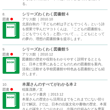
る。
シリーズわくわく図書館 4
8.
図書
アリス館 ｜2010.10
北原白秋の「子どもの村は子どもでつくろ」という詩
を授業で学んだマコトくんは、「こどもの図書館を、
こどもでつくろう」と思いついて…。こどもにとって
の夢の、理想の図書館像を提示します。
シリーズわくわく図書館 5
9.
図書
アリス館 ｜2010.12
図書館の歴史や役割をわかりやすく説明するととも
に、日本と世界にあるこどものための図書館を案内。
活発に活動する学校図書館や特色ある図書館なども紹
介します。
本屋さんのすべてがわかる本 2
10.
図書
稲葉茂勝／文
ミネルヴァ書房 ｜2013.12
本屋さんの歴史から活用法までをこれまでにない切り
口で解説。2では、日本の出版文化や書物の歴史、本屋
さんの誕生とうつりかわり、出版の仕組みなどを豊富