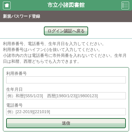
市立小諸図書館
新規パスワード登録
利用者のペ
資料検索
新着案内
ージ
ログイン認証へ戻る
利用券番号、電話番号、生年月日を入力してください。
貸出の多い
予約の多い
利用券番号はハイフン(-)を抜いて入力してください。
所蔵一覧
本
本
小諸市内の方は電話番号に市外局番を入れないでください。生年月
日は和暦、西暦どちらでも入力できます。
利用券番号
雑誌タイト
おすすめブ
図書館から
ル一覧
ックリスト
のお知らせ
生年月日
休館日カレ
利用者仮登
電話番号
ンダー
録
送信